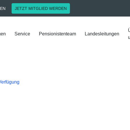
EN
JETZT MITGLIED WERDEN
gen
Service
Pensionistenteam
Landesleitungen
 Verfügung